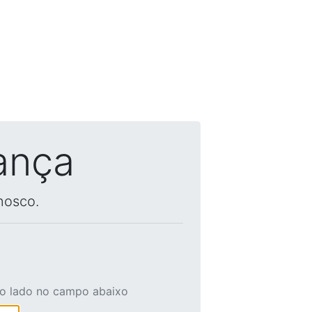
ança
nosco.
ao lado no campo abaixo