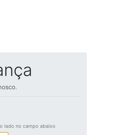
ança
nosco.
ao lado no campo abaixo